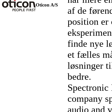
Oticon A/S
af de føren
position er
eksperiment
finde nye 
et fælles m
løsninger t
bedre.
Spectronic
company spe
audio and v