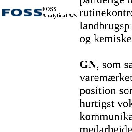
FOSS
rutinekontro
Analytical A/S
landbrugspr
og kemiske
GN
, som s
varemærket 
position so
hurtigst vo
kommunikat
medarbejder