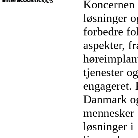
A/S
Koncernen t
løsninger o
forbedre fo
aspekter, f
høreimplant
tjenester o
engageret.
Danmark og
mennesker g
løsninger i