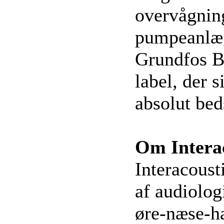
overvågnin
pumpeanlæg
Grundfos Bl
label, der s
absolut bed
Om Interac
Interacoust
af audiolog
øre-næse-ha