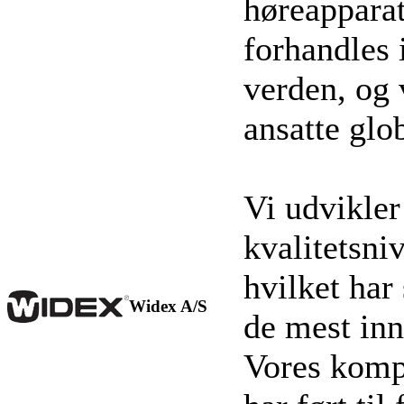
høreapparat
forhandles 
verden, og
ansatte glob
Vi udvikler
kvalitetsni
hvilket ha
Widex A/S
de mest inn
Vores kompr