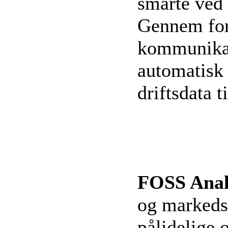
smarte ved
Gennem fors
kommunikat
automatisk 
driftsdata t
FOSS Analy
og markedsf
pålidelige 