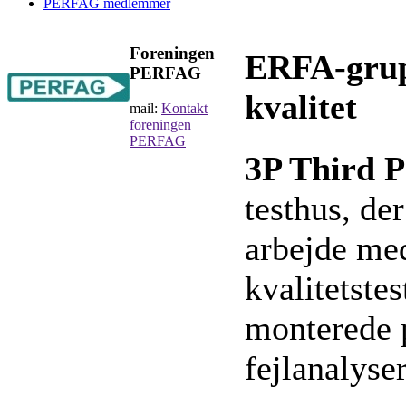
PERFAG medlemmer
Foreningen
ERFA-grupp
PERFAG
kvalitet
mail:
Kontakt
foreningen
PERFAG
3P Third P
testhus, de
arbejde me
kvalitetstes
monterede p
fejlanalyser