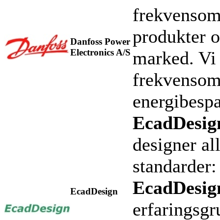
frekvensom
produkter o
Danfoss Power
Electronics A/S
marked. Vi 
frekvensom
energibesp
EcadDesig
designer al
standarder:
EcadDesig
EcadDesign
erfaringsgr