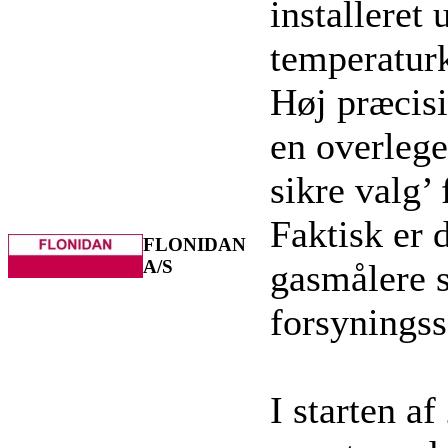
installeret
temperaturk
Høj præcis
en overlegen
sikre valg’
Faktisk er 
FLONIDAN
A/S
gasmålere s
forsyningss
I starten a