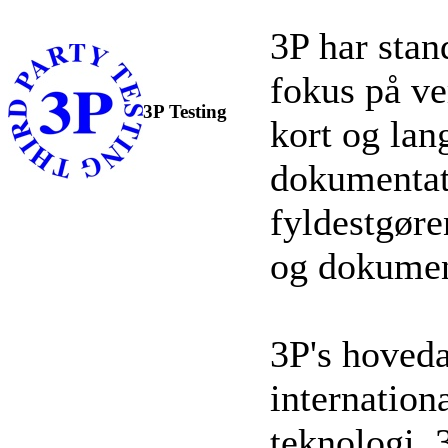
3P har stan
fokus på ve
3P Testing
kort og lan
dokumentati
fyldestgøre
og dokumen
3P's hoveda
internation
teknologi. 