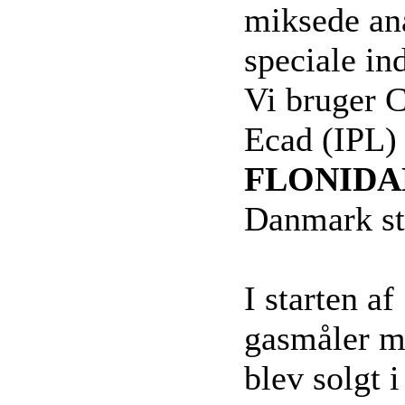
miksede ana
speciale in
Vi bruger 
Ecad (IPL)
FLONIDA
Danmark sta
I starten a
gasmåler m
blev solgt 