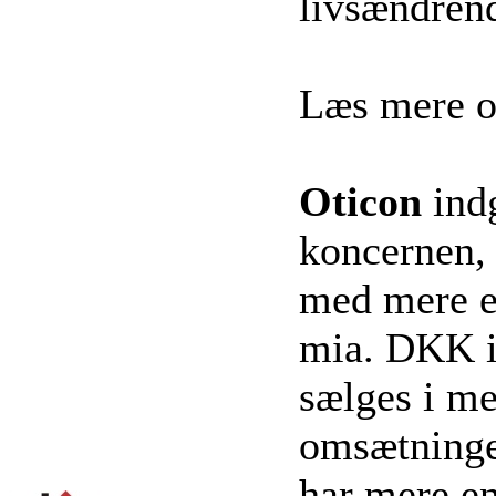
livsændren
Læs mere 
Oticon
ind
koncernen, 
med mere e
mia. DKK i
sælges i me
omsætninge
har mere en