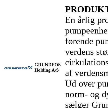
PRODUKT
En årlig pr
pumpeenhed
førende pu
verdens stø
cirkulatio
GRUNDFOS
Holding A/S
af verdens
Ud over pu
norm- og d
sælger Grun