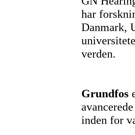
GN Hearing
har forskni
Danmark, U
universitet
verden.
Grundfos
e
avancerede
inden for v