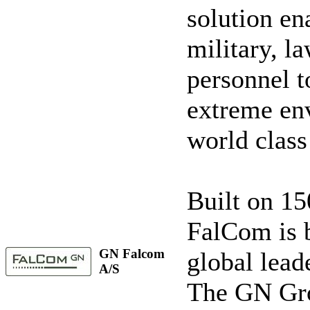
solution en
military, l
personnel 
extreme env
world class
Built on 15
FalCom is b
GN Falcom
global leade
A/S
The GN Gro