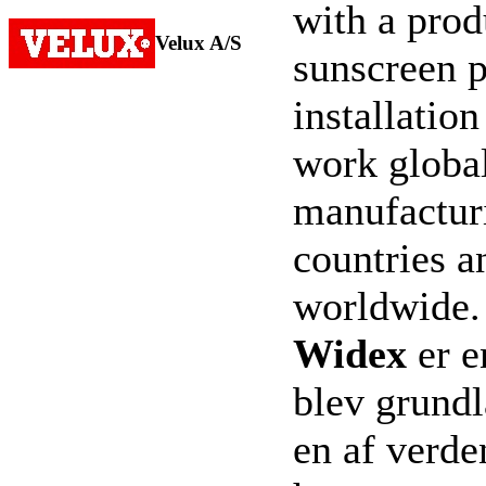
with a prod
Velux A/S
sunscreen p
installatio
work global
manufacturi
countries 
worldwide
Widex
er e
blev grundl
en af verde