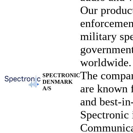
Our product
enforcement
military sp
government
worldwide.
The compan
SPECTRONIC
DENMARK
are known fo
A/S
and best-in
Spectronic 
Communicat