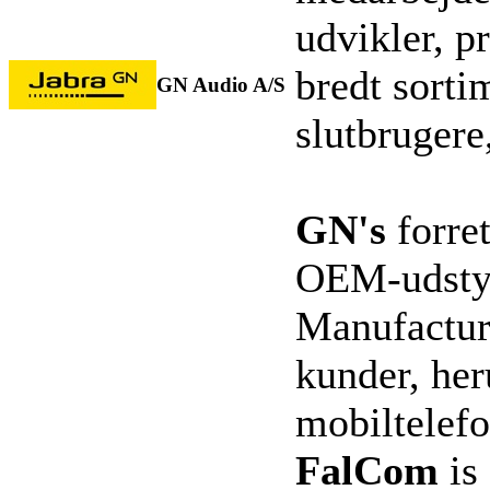
udvikler, p
bredt sortim
GN Audio A/S
slutbrugere
GN's
forre
OEM-udstyr
Manufacturi
kunder, her
mobiltelefo
FalCom
is