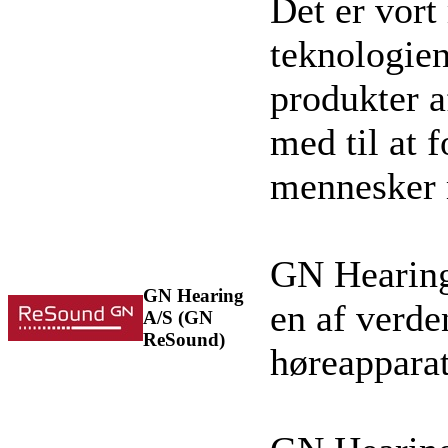
Det er vort
teknologien
produkter a
med til at f
mennesker 
GN Hearing,
GN Hearing
en af verde
A/S (GN
ReSound)
høreapparat