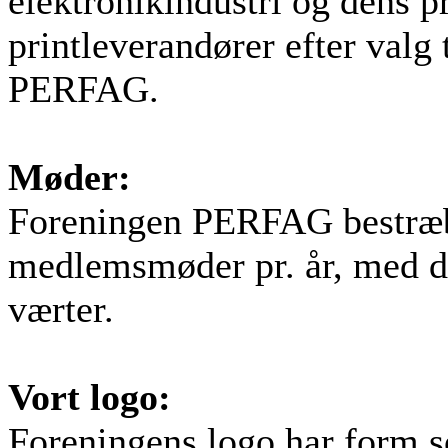
elektronikindustri og dens pr
printleverandører efter valg 
PERFAG.
Møder:
Foreningen PERFAG bestræbe
medlemsmøder pr. år, med 
værter.
Vort logo:
Foreningens logo har form so